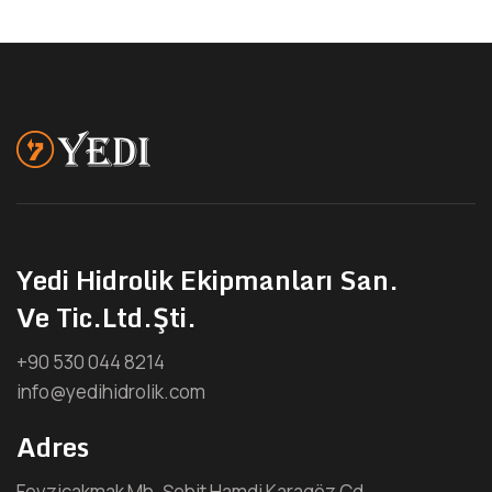
Yedi Hidrolik Ekipmanları San.
Ve Tic.Ltd.Şti.
+90 530 044 8214
info@yedihidrolik.com
Adres
Fevziçakmak Mh. Şehit Hamdi Karagöz Cd.