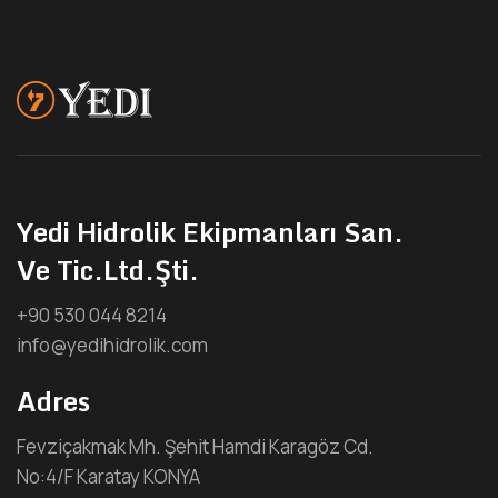
Yedi Hidrolik Ekipmanları San.
Ve Tic.Ltd.Şti.
+90 530 044 8214
info@yedihidrolik.com
Adres
Fevziçakmak Mh. Şehit Hamdi Karagöz Cd.
No:4/F Karatay KONYA