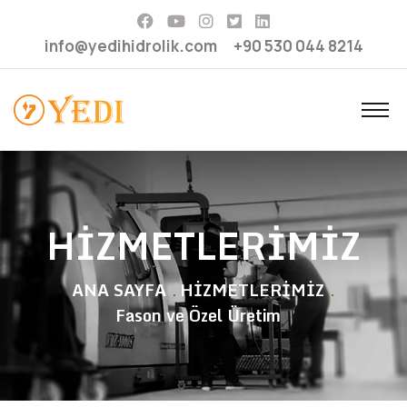
info@yedihidrolik.com
+90 530 044 8214
HİZMETLERİMİZ
ANA SAYFA
HİZMETLERİMİZ
Fason ve Özel Üretim